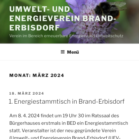
Zum
UMWELT- UND
Inhalt
ENERGIEVEREIN BRAND-
springen
ERBISDORF
Verein im Bereich erneuerbare Energien und Umweltschutz
Menü
MONAT:
MÄRZ 2024
VERÖFFENTLICHT
18. MÄRZ 2024
AM
1. Energiestammtisch in Brand-Erbisdorf
Am 8. 4. 2024 findet um 19 Uhr 30 im Ratssaal des
Bürgerhauses erstmals in BED ein Energiestammtisch
statt. Veranstalter ist der neu gegründete Verein
(Umwelt- und Energieverein Brand-Erbisdorf (UEV-