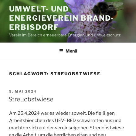
Zum
UMWELT- UND
Inhalt
ENERGIEVEREIN BRAND-
springen
ERBISDORF
Verein im Bereich erneuerbare Energien und Umweltschutz
Menü
SCHLAGWORT:
STREUOBSTWIESE
VERÖFFENTLICHT
5. MAI 2024
AM
Streuobstwiese
Am 25.4.2024 war es wieder soweit. Die fleißigen
Arbeitsbienchen des UEV- BED schwärmten aus und
machten sich auf der vereinseigenen Streuobstwiese
an die Arbeit, um die herrlichen alten und neu